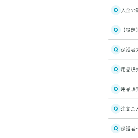
Q
入金の
Q
【設定
Q
保護者
Q
用品販
Q
用品販
Q
注文ご
Q
保護者