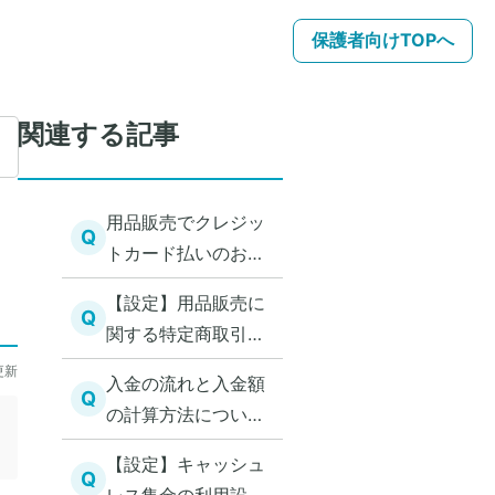
保護者向けTOPへ
関連する記事
用品販売でクレジッ
Q
トカード払いのお支
払いを注文から25日
【設定】用品販売に
以内に確定する
Q
関する特定商取引法
に基づく表記を設定
更新
入金の流れと入金額
する
Q
の計算方法について
（用品販売・いつで
【設定】キャッシュ
も請求）
Q