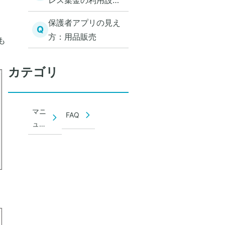
レス集金の利用設定
をする
保護者アプリの見え
Q
方：用品販売
も
カテゴリ
マニ
FAQ
ュア
ル