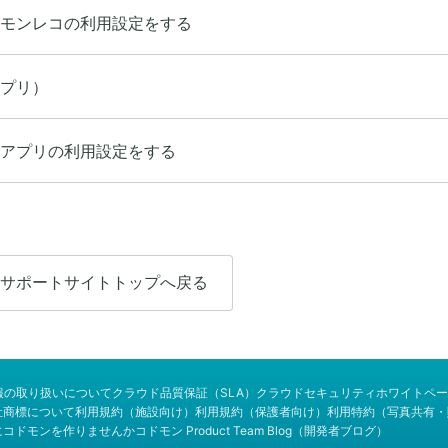
モンレコの利用設定をする
プリ）
アプリの利用設定をする
サポートサイトトップへ戻る
報の取り扱いについて
クラウド品質保証（SLA）
クラウドセキュリティホワイトペー
社商標について
利用規約（施設向け）
利用規約（保護者向け）
利用特約（写真共有・
にコドモンを作りませんか
コドモン Product Team Blog（開発者ブログ）