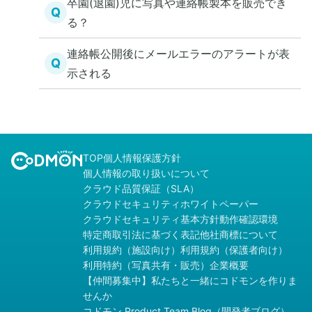
卒園(退園)児に写真や連絡帳製本を販売でき
Q
る？
連絡帳公開後にメールエラーのアラートが表
Q
示される
TOP
個人情報保護方針
個人情報の取り扱いについて
クラウド品質保証（SLA）
クラウドセキュリティホワイトペーパー
クラウドセキュリティ基本方針
動作確認環境
特定商取引法に基づく表記
他社商標について
利用規約（施設向け）
利用規約（保護者向け）
利用特約（写真共有・販売）
企業概要
【仲間募集中】私たちと一緒にコドモンを作りま
せんか
コドモン Product Team Blog（開発者ブログ）