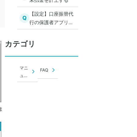
未払金を計上する
【設定】口座振替代
Q
行の保護者アプリで
登録できない口座を
依頼書で登録する
カテゴリ
マニ
FAQ
ュア
ル
ま