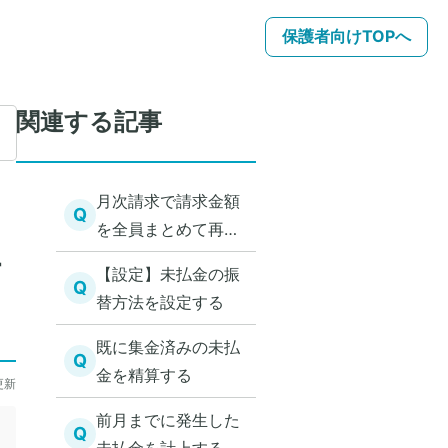
保護者向けTOPへ
関連する記事
月次請求で請求金額
Q
を全員まとめて再計
算する
す
【設定】未払金の振
Q
替方法を設定する
既に集金済みの未払
Q
金を精算する
更新
前月までに発生した
Q