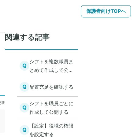
保護者向けTOPへ
関連する記事
シフトを複数職員ま
Q
とめて作成して公開
する
Q
配置充足を確認する
更新
シフトを職員ごとに
Q
作成して公開する
【設定】役職の権限
Q
を設定する