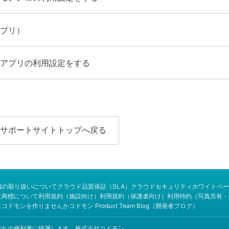
プリ）
アプリの利用設定をする
サポートサイトトップへ戻る
報の取り扱いについて
クラウド品質保証（SLA）
クラウドセキュリティホワイトペー
社商標について
利用規約（施設向け）
利用規約（保護者向け）
利用特約（写真共有・
にコドモンを作りませんか
コドモン Product Team Blog（開発者ブログ）
商標はそれぞれの権利者に帰属します。株式会社コドモン