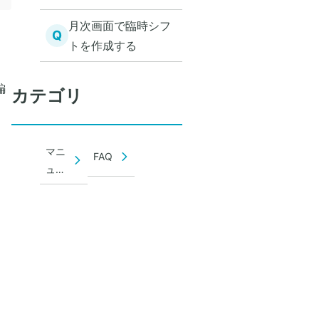
月次画面で臨時シフ
Q
トを作成する
編
カテゴリ
マニ
FAQ
ュア
ル