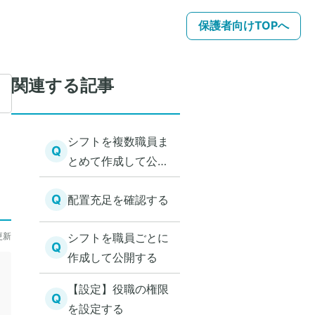
保護者向けTOPへ
関連する記事
シフトを複数職員ま
Q
とめて作成して公開
する
Q
配置充足を確認する
更新
シフトを職員ごとに
Q
作成して公開する
【設定】役職の権限
Q
を設定する