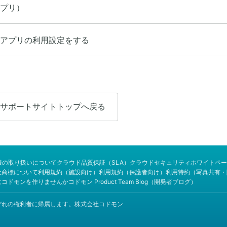
プリ）
アプリの利用設定をする
サポートサイトトップへ戻る
報の取り扱いについて
クラウド品質保証（SLA）
クラウドセキュリティホワイトペー
社商標について
利用規約（施設向け）
利用規約（保護者向け）
利用特約（写真共有・
にコドモンを作りませんか
コドモン Product Team Blog（開発者ブログ）
商標はそれぞれの権利者に帰属します。株式会社コドモン