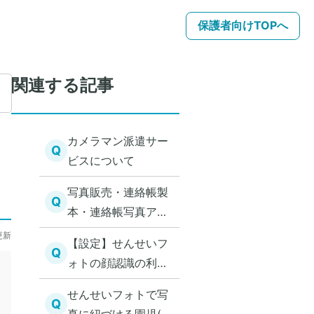
保護者向けTOPへ
関連する記事
カメラマン派遣サー
Q
ビスについて
写真販売・連絡帳製
Q
本・連絡帳写真アル
バムの販売利益と振
更新
【設定】せんせいフ
込スケジュールにつ
Q
ォトの顔認識の利用
いて
設定をする（アプリ
せんせいフォトで写
未利用）
Q