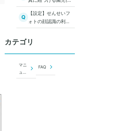
真に紐づける園児(児
童)を手動で変更する
【設定】せんせいフ
Q
ォトの顔認識の利用
設定をする（アプリ
利用）
カテゴリ
マニ
FAQ
ュア
ル