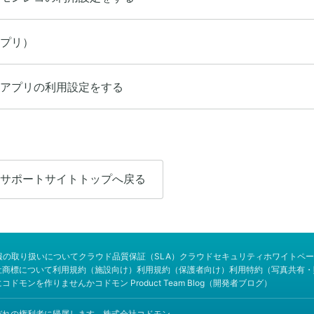
プリ）
アプリの利用設定をする
サポートサイトトップへ戻る
報の取り扱いについて
クラウド品質保証（SLA）
クラウドセキュリティホワイトペー
社商標について
利用規約（施設向け）
利用規約（保護者向け）
利用特約（写真共有・
にコドモンを作りませんか
コドモン Product Team Blog（開発者ブログ）
商標はそれぞれの権利者に帰属します。株式会社コドモン