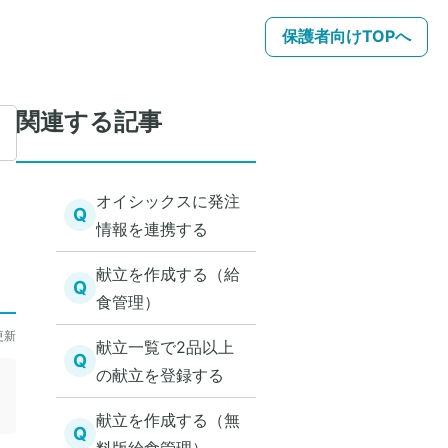
保護者向けTOPへ
関連する記事
オイシックスに発注
Q
情報を連携する
献立を作成する（給
Q
食管理）
更新
献立一覧で2品以上
Q
の献立を登録する
献立を作成する（無
Q