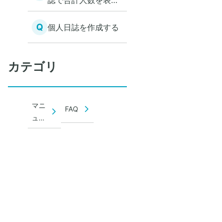
誌で合計人数を表示
する
Q
個人日誌を作成する
カテゴリ
マニ
FAQ
ュア
ル