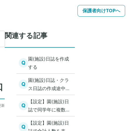
保護者向けTOPへ
関連する記事
園(施設)日誌を作成
Q
する
園(施設)日誌・クラ
知
Q
ス日誌の作成途中で
テンプレートを変更
【設定】園(施設)日
をする
Q
更新
誌で同学年に複数ク
ラスを表示する
【設定】園(施設)日
Q