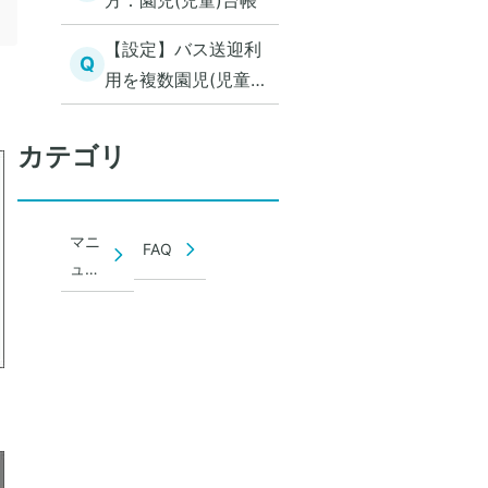
方：園児(児童)台帳
【設定】バス送迎利
Q
用を複数園児(児童)
まとめて設定する
カテゴリ
マニ
FAQ
ュア
ル