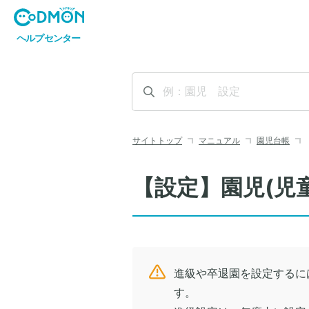
サイトトップ
マニュアル
園児台帳
【設定】園児(児
進級や卒退園を設定するに
す。