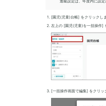
進級設定は、年度内に設定
[園児(児童)台帳] をクリックし
左上の [園児(児童)を一括操作
[一括操作画面で編集] をクリ