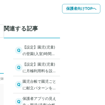
保護者向けTOPへ
関連する記事
【設定】園児(児童)
Q
の登園(入室)時間を
設定する
【設定】園児(児童)
Q
に月極利用料を設定
する（認可保育園/小
更新
園児台帳で園児ごと
規模保育所/認定こど
Q
に献立パターンを変
も園）
更する
保護者アプリの見え
Q