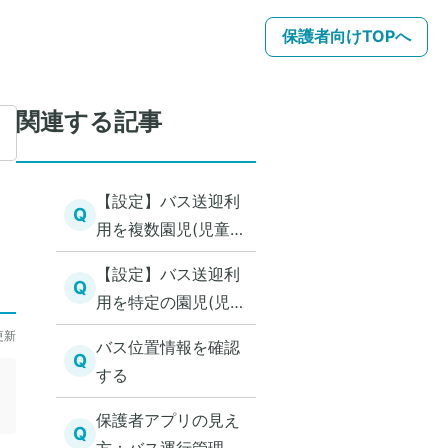
保護者向けTOPへ
関連する記事
【設定】バス送迎利
Q
用を複数園児(児童)
まとめて設定する
【設定】バス送迎利
Q
用を特定の園児(児
童)のみ設定する
更新
バス位置情報を確認
Q
する
保護者アプリの見え
Q