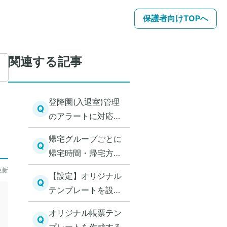
保護者向けTOPへ
関連する記事
登降園(入退室)管理
Q
のアラートに対応す
る
帰宅グループごとに
Q
帰宅時間・帰宅方法
の確認をする
更新
【設定】オリジナル
Q
テンプレートを設定
する
オリジナル帳票テン
Q