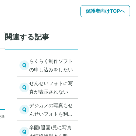
保護者向けTOPへ
関連する記事
らくらく制作ソフト
Q
の申し込みをしたい
せんせいフォトに写
Q
真が表示されない
デジカメの写真もせ
Q
んせいフォトを利用
更新
して写真共有・ 販売
卒園(退園)児に写真
できる？
Q